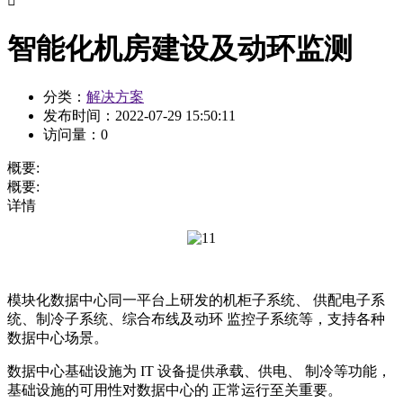

智能化机房建设及动环监测
分类：
解决方案
发布时间：
2022-07-29 15:50:11
访问量：
0
概要:
概要:
详情
模块化数据中心同一平台上研发的机柜子系统、 供配电子系
统、制冷子系统、综合布线及动环 监控子系统等，支持各种
数据中心场景。
数据中心基础设施为 IT 设备提供承载、供电、 制冷等功能，
基础设施的可用性对数据中心的 正常运行至关重要。