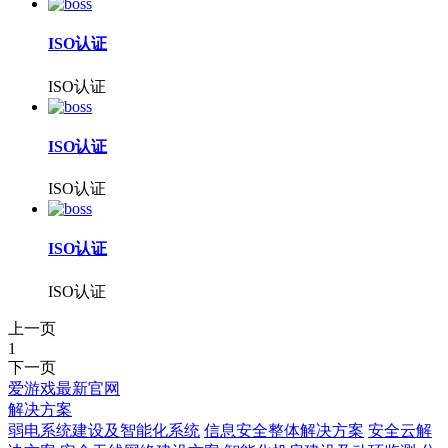
ISO认证
ISO认证
ISO认证
ISO认证
ISO认证
ISO认证
上一页
1
下一页
爱游戏最新官网
解决方案
弱电系统建设及智能化系统
信息安全整体解决方案
安全云解